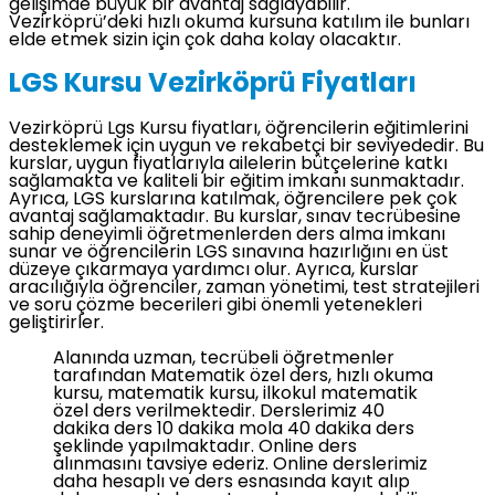
gelişimde büyük bir avantaj sağlayabilir.
Vezirköprü’deki hızlı okuma kursuna katılım ile bunları
elde etmek sizin için çok daha kolay olacaktır.
LGS Kursu Vezirköprü Fiyatları
Vezirköprü Lgs Kursu fiyatları, öğrencilerin eğitimlerini
desteklemek için uygun ve rekabetçi bir seviyededir. Bu
kurslar, uygun fiyatlarıyla ailelerin bütçelerine katkı
sağlamakta ve kaliteli bir eğitim imkanı sunmaktadır.
Ayrıca, LGS kurslarına katılmak, öğrencilere pek çok
avantaj sağlamaktadır. Bu kurslar, sınav tecrübesine
sahip deneyimli öğretmenlerden ders alma imkanı
sunar ve öğrencilerin LGS sınavına hazırlığını en üst
düzeye çıkarmaya yardımcı olur. Ayrıca, kurslar
aracılığıyla öğrenciler, zaman yönetimi, test stratejileri
ve soru çözme becerileri gibi önemli yetenekleri
geliştirirler.
Alanında uzman, tecrübeli öğretmenler
tarafından Matematik özel ders, hızlı okuma
kursu, matematik kursu, ilkokul matematik
özel ders verilmektedir. Derslerimiz 40
dakika ders 10 dakika mola 40 dakika ders
şeklinde yapılmaktadır. Online ders
alınmasını tavsiye ederiz. Online derslerimiz
daha hesaplı ve ders esnasında kayıt alıp