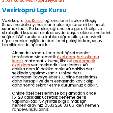
3
LGS Kursu Vezirköprü Fiyatları
Vezirköprü Lgs Kursu
Vezirköprü
Lgs Kursu
, öğrencilerin Liselere Geçiş
Sınavı’na daha iyi hazırlanmaları için önemli bir fırsat
sunmaktadır. Bu kurslar, öğrencilere gerekli bilgi ve
stratejileri kazandırarak sınavda başarı elde etmelerini
sağlar. LGS kurslarına katılan öğrenciler, deneyimli
öğretmenler eşliğinde derslerini pekiştirirken, sınav
tekniklerini de öğrenirler.
Alanında uzman, tecrübeli öğretmenler
tarafından Matematik
özel ders
,
hızlı okuma
kursu
, matematik kursu, ilkokul
matematik
özel ders
verilmektedir. Derslerimiz 40
dakika ders 10 dakika mola 40 dakika ders
şeklinde yapılmaktadır. Online ders
alınmasını tavsiye ederiz. Online derslerimiz
daha hesaplı ve ders esnasında kayıt alıp
daha sonra tekrar etme durumunuz olabilir.
Online özel derslerimize başlamadan önce
15-20 dakikalık ücretsiz deneme dersi
yapılmaktadır. Ayrıntılı bilgi almak için
hemen arayınız. 0533 258 33 06 den hemen
randevunuzu alınız.