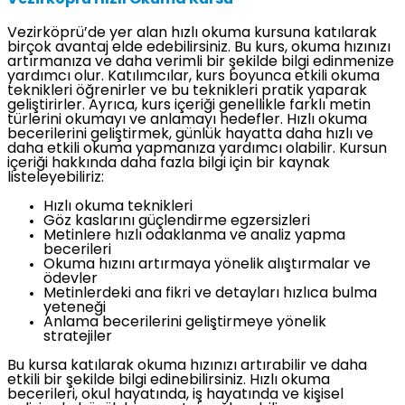
Vezirköprü Hızlı Okuma Kursu
Vezirköprü’de yer alan hızlı okuma kursuna katılarak
birçok avantaj elde edebilirsiniz. Bu kurs, okuma hızınızı
artırmanıza ve daha verimli bir şekilde bilgi edinmenize
yardımcı olur. Katılımcılar, kurs boyunca etkili okuma
teknikleri öğrenirler ve bu teknikleri pratik yaparak
geliştirirler. Ayrıca, kurs içeriği genellikle farklı metin
türlerini okumayı ve anlamayı hedefler. Hızlı okuma
becerilerini geliştirmek, günlük hayatta daha hızlı ve
daha etkili okuma yapmanıza yardımcı olabilir. Kursun
içeriği hakkında daha fazla bilgi için bir kaynak
listeleyebiliriz:
Hızlı okuma teknikleri
Göz kaslarını güçlendirme egzersizleri
Metinlere hızlı odaklanma ve analiz yapma
becerileri
Okuma hızını artırmaya yönelik alıştırmalar ve
ödevler
Metinlerdeki ana fikri ve detayları hızlıca bulma
yeteneği
Anlama becerilerini geliştirmeye yönelik
stratejiler
Bu kursa katılarak okuma hızınızı artırabilir ve daha
etkili bir şekilde bilgi edinebilirsiniz. Hızlı okuma
becerileri, okul hayatında, iş hayatında ve kişisel