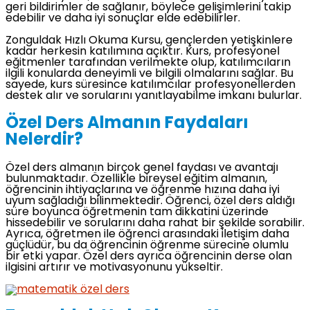
geri bildirimler de sağlanır, böylece gelişimlerini takip
edebilir ve daha iyi sonuçlar elde edebilirler.
Zonguldak Hızlı Okuma Kursu, gençlerden yetişkinlere
kadar herkesin katılımına açıktır. Kurs, profesyonel
eğitmenler tarafından verilmekte olup, katılımcıların
ilgili konularda deneyimli ve bilgili olmalarını sağlar. Bu
sayede, kurs süresince katılımcılar profesyonellerden
destek alır ve sorularını yanıtlayabilme imkanı bulurlar.
Özel Ders Almanın Faydaları
Nelerdir?
Özel ders almanın birçok genel faydası ve avantajı
bulunmaktadır. Özellikle bireysel eğitim almanın,
öğrencinin ihtiyaçlarına ve öğrenme hızına daha iyi
uyum sağladığı bilinmektedir. Öğrenci, özel ders aldığı
süre boyunca öğretmenin tam dikkatini üzerinde
hissedebilir ve sorularını daha rahat bir şekilde sorabilir.
Ayrıca, öğretmen ile öğrenci arasındaki iletişim daha
güçlüdür, bu da öğrencinin öğrenme sürecine olumlu
bir etki yapar. Özel ders ayrıca öğrencinin derse olan
ilgisini artırır ve motivasyonunu yükseltir.