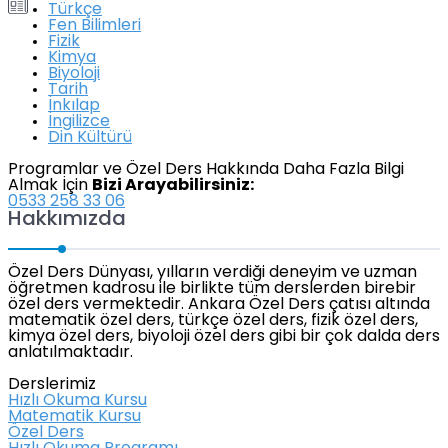
Türkçe
Fen Bilimleri
Fizik
Kimya
Biyoloji
Tarih
İnkılap
İngilizce
Din Kültürü
Programlar ve Özel Ders Hakkında Daha Fazla Bilgi
Almak İçin
Bizi Arayabilirsiniz:
0533 258 33 06
Hakkımızda
Özel Ders Dünyası, yılların verdiği deneyim ve uzman
öğretmen kadrosu ile birlikte tüm derslerden birebir
özel ders vermektedir. Ankara Özel Ders çatısı altında
matematik özel ders, türkçe özel ders, fizik özel ders,
kimya özel ders, biyoloji özel ders gibi bir çok dalda ders
anlatılmaktadır.
Derslerimiz
Hızlı Okuma Kursu
Matematik Kursu
Özel Ders