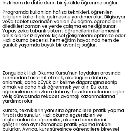
hızlı hem de daha derin bir şekilde öğrenme sağlar.
Programda kullanılan hafıza teknikleri, öğrenilen
bilgilerin kalıcı hale gelmesine yardımcı olur. Bilgisayar
veya tablet üzerinden verilen bu eğitim, öğrencilerin
diledikleri zaman ve yerde çalışma esnekliği sunar.
Yapay zeka tabanlı sistem, öğrencilerin ilerlemesini
anlık olarak izleyerek kişisel gelişimlerini optimize eder.
Hızlı okuma becerisi, hem eğitim hayatında hem de
günlük yaşamda büyük bir avantaj sağlar.
Zonguldak Hızlı Okuma Kursu’nun faydaları arasında
zamandan tasarruf etmek, okuduğunu daha iyi
anlamak, daha büyük bir kelime dağarcığına sahip
olmak ve daha hızlı öğrenmek yer alır. Bu kurs,
öğrencilerin sınavlara daha iyi hazırlanmalarını sağlar
ve iş dünyasında rekabet avantajı kazanmalarına
yardımcı olur.
Kursta, tekniklerin yanı sıra öğrencilere pratik yapma
fırsatı da sunulur. Hızlı okuma egzersizleri ve
alıştırmaları ile öğrenciler, okuma becerilerini
geliştirirken aynı zamanda pratik yapma imkanı
bulurlar. Ayrıca, kurs süresince öğrencilere bireysel