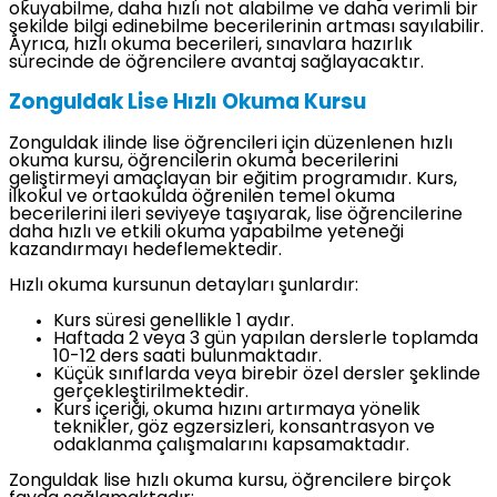
okuyabilme, daha hızlı not alabilme ve daha verimli bir
şekilde bilgi edinebilme becerilerinin artması sayılabilir.
Ayrıca, hızlı okuma becerileri, sınavlara hazırlık
sürecinde de öğrencilere avantaj sağlayacaktır.
Zonguldak Lise Hızlı Okuma Kursu
Zonguldak ilinde lise öğrencileri için düzenlenen hızlı
okuma kursu, öğrencilerin okuma becerilerini
geliştirmeyi amaçlayan bir eğitim programıdır. Kurs,
ilkokul ve ortaokulda öğrenilen temel okuma
becerilerini ileri seviyeye taşıyarak, lise öğrencilerine
daha hızlı ve etkili okuma yapabilme yeteneği
kazandırmayı hedeflemektedir.
Hızlı okuma kursunun detayları şunlardır:
Kurs süresi genellikle 1 aydır.
Haftada 2 veya 3 gün yapılan derslerle toplamda
10-12 ders saati bulunmaktadır.
Küçük sınıflarda veya birebir özel dersler şeklinde
gerçekleştirilmektedir.
Kurs içeriği, okuma hızını artırmaya yönelik
teknikler, göz egzersizleri, konsantrasyon ve
odaklanma çalışmalarını kapsamaktadır.
Zonguldak lise hızlı okuma kursu, öğrencilere birçok