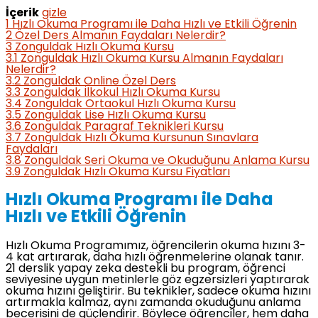
İçerik
gizle
1
Hızlı Okuma Programı ile Daha Hızlı ve Etkili Öğrenin
2
Özel Ders Almanın Faydaları Nelerdir?
3
Zonguldak Hızlı Okuma Kursu
3.1
Zonguldak Hızlı Okuma Kursu Almanın Faydaları
Nelerdir?
3.2
Zonguldak Online Özel Ders
3.3
Zonguldak İlkokul Hızlı Okuma Kursu
3.4
Zonguldak Ortaokul Hızlı Okuma Kursu
3.5
Zonguldak Lise Hızlı Okuma Kursu
3.6
Zonguldak Paragraf Teknikleri Kursu
3.7
Zonguldak Hızlı Okuma Kursunun Sınavlara
Faydaları
3.8
Zonguldak Seri Okuma ve Okuduğunu Anlama Kursu
3.9
Zonguldak Hızlı Okuma Kursu Fiyatları
Hızlı Okuma Programı ile Daha
Hızlı ve Etkili Öğrenin
Hızlı Okuma Programımız, öğrencilerin okuma hızını 3-
4 kat artırarak, daha hızlı öğrenmelerine olanak tanır.
21 derslik yapay zeka destekli bu program, öğrenci
seviyesine uygun metinlerle göz egzersizleri yaptırarak
okuma hızını geliştirir. Bu teknikler, sadece okuma hızını
artırmakla kalmaz, aynı zamanda okuduğunu anlama
becerisini de güçlendirir. Böylece öğrenciler, hem daha