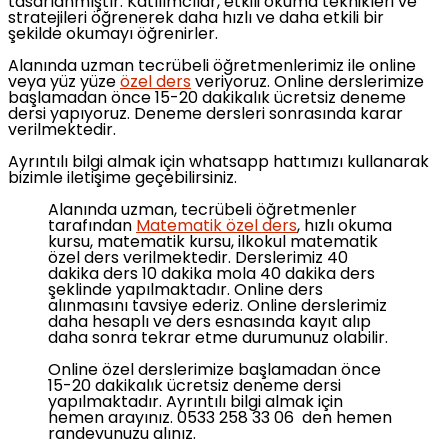
tasarlanmıştır. Katılımcılar, etkili okuma teknikleri ve
stratejileri öğrenerek daha hızlı ve daha etkili bir
şekilde okumayı öğrenirler.
Alanında uzman tecrübeli öğretmenlerimiz ile online
veya yüz yüze
özel ders
veriyoruz. Online derslerimize
başlamadan önce 15-20 dakikalık ücretsiz deneme
dersi yapıyoruz. Deneme dersleri sonrasında karar
verilmektedir.
Ayrıntılı bilgi almak için whatsapp hattımızı kullanarak
bizimle iletişime geçebilirsiniz.
Alanında uzman, tecrübeli öğretmenler
tarafından
Matematik özel ders
, hızlı okuma
kursu, matematik kursu, ilkokul matematik
özel ders verilmektedir. Derslerimiz 40
dakika ders 10 dakika mola 40 dakika ders
şeklinde yapılmaktadır. Online ders
alınmasını tavsiye ederiz. Online derslerimiz
daha hesaplı ve ders esnasında kayıt alıp
daha sonra tekrar etme durumunuz olabilir.
Online özel derslerimize başlamadan önce
15-20 dakikalık ücretsiz deneme dersi
yapılmaktadır. Ayrıntılı bilgi almak için
hemen arayınız. 0533 258 33 06 den hemen
randevunuzu alınız.