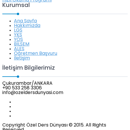
Hızlı Okuma Programı
Kurumsal
Ana Sayfa
Hakkımızda
LGS
YKS
YÖS
BİLSEM
ALES
Öğretmen Başvuru
İletişim
İletişim Bilgilerimiz
Çukurambar/ANKARA
+90 533 258 3306
info@ozeldersdunyasi.com
Copyright Özel Ders Dünyası © 2015. All Rights