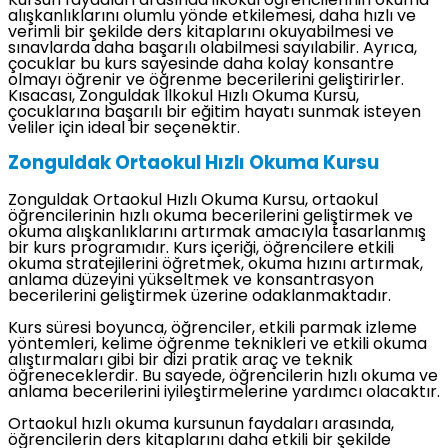
Kursun faydaları arasında ilkokul öğrencilerinin okuma
alışkanlıklarını olumlu yönde etkilemesi, daha hızlı ve
verimli bir şekilde ders kitaplarını okuyabilmesi ve
sınavlarda daha başarılı olabilmesi sayılabilir. Ayrıca,
çocuklar bu kurs sayesinde daha kolay konsantre
olmayı öğrenir ve öğrenme becerilerini geliştirirler.
Kısacası, Zonguldak İlkokul Hızlı Okuma Kursu,
çocuklarına başarılı bir eğitim hayatı sunmak isteyen
veliler için ideal bir seçenektir.
Zonguldak Ortaokul Hızlı Okuma Kursu
Zonguldak Ortaokul Hızlı Okuma Kursu, ortaokul
öğrencilerinin hızlı okuma becerilerini geliştirmek ve
okuma alışkanlıklarını artırmak amacıyla tasarlanmış
bir kurs programıdır. Kurs içeriği, öğrencilere etkili
okuma stratejilerini öğretmek, okuma hızını artırmak,
anlama düzeyini yükseltmek ve konsantrasyon
becerilerini geliştirmek üzerine odaklanmaktadır.
Kurs süresi boyunca, öğrenciler, etkili parmak izleme
yöntemleri, kelime öğrenme teknikleri ve etkili okuma
alıştırmaları gibi bir dizi pratik araç ve teknik
öğreneceklerdir. Bu sayede, öğrencilerin hızlı okuma ve
anlama becerilerini iyileştirmelerine yardımcı olacaktır.
Ortaokul hızlı okuma kursunun faydaları arasında,
öğrencilerin ders kitaplarını daha etkili bir şekilde