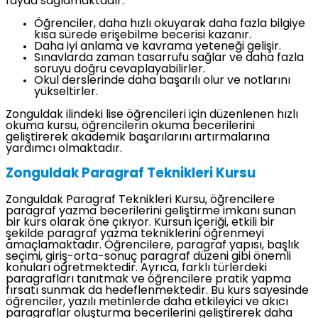
fayda sağlamaktadır:
Öğrenciler, daha hızlı okuyarak daha fazla bilgiye
kısa sürede erişebilme becerisi kazanır.
Daha iyi anlama ve kavrama yeteneği gelişir.
Sınavlarda zaman tasarrufu sağlar ve daha fazla
soruyu doğru cevaplayabilirler.
Okul derslerinde daha başarılı olur ve notlarını
yükseltirler.
Zonguldak ilindeki lise öğrencileri için düzenlenen hızlı
okuma kursu, öğrencilerin okuma becerilerini
geliştirerek akademik başarılarını artırmalarına
yardımcı olmaktadır.
Zonguldak Paragraf Teknikleri Kursu
Zonguldak Paragraf Teknikleri Kursu, öğrencilere
paragraf yazma becerilerini geliştirme imkanı sunan
bir kurs olarak öne çıkıyor. Kursun içeriği, etkili bir
şekilde paragraf yazma tekniklerini öğrenmeyi
amaçlamaktadır. Öğrencilere, paragraf yapısı, başlık
seçimi, giriş-orta-sonuç paragraf düzeni gibi önemli
konuları öğretmektedir. Ayrıca, farklı türlerdeki
paragrafları tanıtmak ve öğrencilere pratik yapma
fırsatı sunmak da hedeflenmektedir. Bu kurs sayesinde
öğrenciler, yazılı metinlerde daha etkileyici ve akıcı
paragraflar oluşturma becerilerini geliştirerek daha