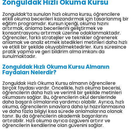
Zonguldak Hızlı Okuma Kursu
Zonguldak’ta sunulan hızlı okuma kursu, öğrencilere
etkili okuma becerileri kazandırmak için tasarlanmış bir
eğitim programıdır. Kursun içeriği, okuma hızını
artırmak, anlama becerilerini geliştirmek ve
konsantrasyonu artırmak üzerine odaklanmaktadır.
Öğrenciler, farklı stratejiler ve teknikler öğrenerek
anlamak ve analiz etmek istedikleri metinleri daha hızlı
ve etkili bir şekilde okuyabilmektedirler. Kurs süresince
pratik yapma ve geri bildirim alma imkanı da
sunulmaktadır.
Zonguldak Hızlı Okuma Kursu Almanın
Faydaları Nelerdir?
Zonguldak Hızlı Okuma Kursu almanın öğrencilere
birçok faydası vardır. Öncelikle, hızlı okuma becerisi,
öğrencilerin daha hızlı ve verimli bir şekilde metinleri
okumasını sağlar. Bu, öğrencilerin okul derslerinde
daha başarılı olmalarına yardımcı olabilir. Ayrıca, hızlı
okuma, öğrencilerin sınavlara daha iyi hazırlanmasına
ve daha fazla bilgiyi kısa sürede anlamalarına olanak
tanır. Bu da öğrencilerin akademik başarılarını
artırabilir. Hızlı okuma ayrıca özgüveni artırır ve
öğrencilerin kendilerine olan güvenini sağlar.