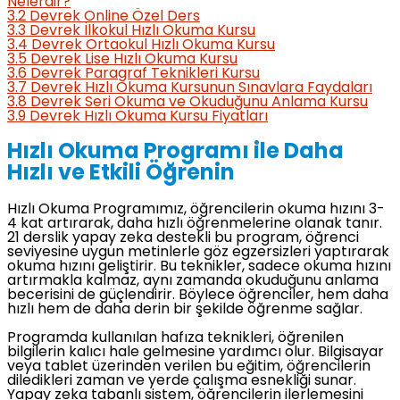
Nelerdir?
3.2
Devrek Online Özel Ders
3.3
Devrek İlkokul Hızlı Okuma Kursu
3.4
Devrek Ortaokul Hızlı Okuma Kursu
3.5
Devrek Lise Hızlı Okuma Kursu
3.6
Devrek Paragraf Teknikleri Kursu
3.7
Devrek Hızlı Okuma Kursunun Sınavlara Faydaları
3.8
Devrek Seri Okuma ve Okuduğunu Anlama Kursu
3.9
Devrek Hızlı Okuma Kursu Fiyatları
Hızlı Okuma Programı ile Daha
Hızlı ve Etkili Öğrenin
Hızlı Okuma Programımız, öğrencilerin okuma hızını 3-
4 kat artırarak, daha hızlı öğrenmelerine olanak tanır.
21 derslik yapay zeka destekli bu program, öğrenci
seviyesine uygun metinlerle göz egzersizleri yaptırarak
okuma hızını geliştirir. Bu teknikler, sadece okuma hızını
artırmakla kalmaz, aynı zamanda okuduğunu anlama
becerisini de güçlendirir. Böylece öğrenciler, hem daha
hızlı hem de daha derin bir şekilde öğrenme sağlar.
Programda kullanılan hafıza teknikleri, öğrenilen
bilgilerin kalıcı hale gelmesine yardımcı olur. Bilgisayar
veya tablet üzerinden verilen bu eğitim, öğrencilerin
diledikleri zaman ve yerde çalışma esnekliği sunar.
Yapay zeka tabanlı sistem, öğrencilerin ilerlemesini