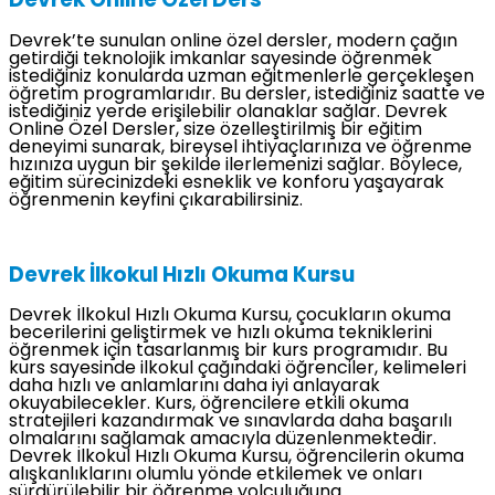
Devrek Online Özel Ders
Devrek’te sunulan online özel dersler, modern çağın
getirdiği teknolojik imkanlar sayesinde öğrenmek
istediğiniz konularda uzman eğitmenlerle gerçekleşen
öğretim programlarıdır. Bu dersler, istediğiniz saatte ve
istediğiniz yerde erişilebilir olanaklar sağlar. Devrek
Online Özel Dersler, size özelleştirilmiş bir eğitim
deneyimi sunarak, bireysel ihtiyaçlarınıza ve öğrenme
hızınıza uygun bir şekilde ilerlemenizi sağlar. Böylece,
eğitim sürecinizdeki esneklik ve konforu yaşayarak
öğrenmenin keyfini çıkarabilirsiniz.
Devrek İlkokul Hızlı Okuma Kursu
Devrek İlkokul Hızlı Okuma Kursu, çocukların okuma
becerilerini geliştirmek ve hızlı okuma tekniklerini
öğrenmek için tasarlanmış bir kurs programıdır. Bu
kurs sayesinde ilkokul çağındaki öğrenciler, kelimeleri
daha hızlı ve anlamlarını daha iyi anlayarak
okuyabilecekler. Kurs, öğrencilere etkili okuma
stratejileri kazandırmak ve sınavlarda daha başarılı
olmalarını sağlamak amacıyla düzenlenmektedir.
Devrek İlkokul Hızlı Okuma Kursu, öğrencilerin okuma
alışkanlıklarını olumlu yönde etkilemek ve onları
sürdürülebilir bir öğrenme yolculuğuna