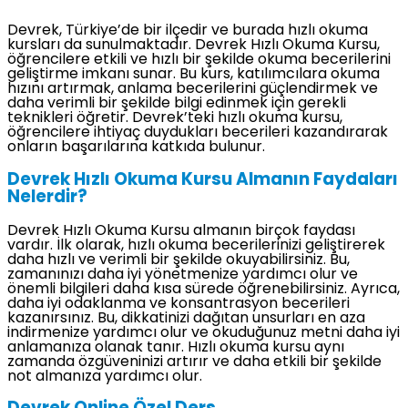
Devrek, Türkiye’de bir ilçedir ve burada hızlı okuma
kursları da sunulmaktadır. Devrek Hızlı Okuma Kursu,
öğrencilere etkili ve hızlı bir şekilde okuma becerilerini
geliştirme imkanı sunar. Bu kurs, katılımcılara okuma
hızını artırmak, anlama becerilerini güçlendirmek ve
daha verimli bir şekilde bilgi edinmek için gerekli
teknikleri öğretir. Devrek’teki hızlı okuma kursu,
öğrencilere ihtiyaç duydukları becerileri kazandırarak
onların başarılarına katkıda bulunur.
Devrek Hızlı Okuma Kursu Almanın Faydaları
Nelerdir?
Devrek Hızlı Okuma Kursu almanın birçok faydası
vardır. İlk olarak, hızlı okuma becerilerinizi geliştirerek
daha hızlı ve verimli bir şekilde okuyabilirsiniz. Bu,
zamanınızı daha iyi yönetmenize yardımcı olur ve
önemli bilgileri daha kısa sürede öğrenebilirsiniz. Ayrıca,
daha iyi odaklanma ve konsantrasyon becerileri
kazanırsınız. Bu, dikkatinizi dağıtan unsurları en aza
indirmenize yardımcı olur ve okuduğunuz metni daha iyi
anlamanıza olanak tanır. Hızlı okuma kursu aynı
zamanda özgüveninizi artırır ve daha etkili bir şekilde
not almanıza yardımcı olur.