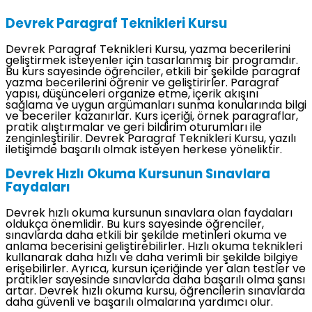
Devrek Paragraf Teknikleri Kursu
Devrek Paragraf Teknikleri Kursu, yazma becerilerini
geliştirmek isteyenler için tasarlanmış bir programdır.
Bu kurs sayesinde öğrenciler, etkili bir şekilde paragraf
yazma becerilerini öğrenir ve geliştirirler. Paragraf
yapısı, düşünceleri organize etme, içerik akışını
sağlama ve uygun argümanları sunma konularında bilgi
ve beceriler kazanırlar. Kurs içeriği, örnek paragraflar,
pratik alıştırmalar ve geri bildirim oturumları ile
zenginleştirilir. Devrek Paragraf Teknikleri Kursu, yazılı
iletişimde başarılı olmak isteyen herkese yöneliktir.
Devrek Hızlı Okuma Kursunun Sınavlara
Faydaları
Devrek hızlı okuma kursunun sınavlara olan faydaları
oldukça önemlidir. Bu kurs sayesinde öğrenciler,
sınavlarda daha etkili bir şekilde metinleri okuma ve
anlama becerisini geliştirebilirler. Hızlı okuma teknikleri
kullanarak daha hızlı ve daha verimli bir şekilde bilgiye
erişebilirler. Ayrıca, kursun içeriğinde yer alan testler ve
pratikler sayesinde sınavlarda daha başarılı olma şansı
artar. Devrek hızlı okuma kursu, öğrencilerin sınavlarda
daha güvenli ve başarılı olmalarına yardımcı olur.