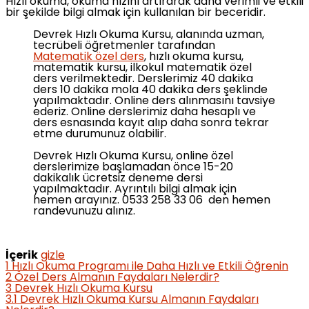
Hızlı okuma, okuma hızını artırarak daha verimli ve etkili
bir şekilde bilgi almak için kullanılan bir beceridir.
Devrek Hızlı Okuma Kursu, alanında uzman,
tecrübeli öğretmenler tarafından
Matematik özel ders
, hızlı okuma kursu,
matematik kursu, ilkokul matematik özel
ders verilmektedir. Derslerimiz 40 dakika
ders 10 dakika mola 40 dakika ders şeklinde
yapılmaktadır. Online ders alınmasını tavsiye
ederiz. Online derslerimiz daha hesaplı ve
ders esnasında kayıt alıp daha sonra tekrar
etme durumunuz olabilir.
Devrek Hızlı Okuma Kursu, online özel
derslerimize başlamadan önce 15-20
dakikalık ücretsiz deneme dersi
yapılmaktadır. Ayrıntılı bilgi almak için
hemen arayınız. 0533 258 33 06 den hemen
randevunuzu alınız.
İçerik
gizle
1
Hızlı Okuma Programı ile Daha Hızlı ve Etkili Öğrenin
2
Özel Ders Almanın Faydaları Nelerdir?
3
Devrek Hızlı Okuma Kursu
3.1
Devrek Hızlı Okuma Kursu Almanın Faydaları