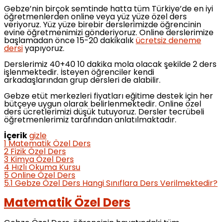
Gebze’nin birçok semtinde hatta tüm Türkiye’de en iyi
öğretmenlerden online veya yüz yüze özel ders
veriyoruz. Yüz yüze birebir derslerimizde öğrencinin
evine öğretmenimizi gönderiyoruz. Online derslerimize
başlamadan önce 15-20 dakikalık
ücretsiz deneme
dersi
yapıyoruz.
Derslerimiz 40+40 10 dakika mola olacak şekilde 2 ders
işlenmektedir. İsteyen öğrenciler kendi
arkadaşlarından grup dersleri de alabilir.
Gebze etüt merkezleri fiyatları eğitime destek için her
bütçeye uygun olarak belirlenmektedir. Online özel
ders ücretlerimizi düşük tutuyoruz. Dersler tecrübeli
öğretmenlerimiz tarafından anlatılmaktadır.
İçerik
gizle
1
Matematik Özel Ders
2
Fizik Özel Ders
3
Kimya Özel Ders
4
Hızlı Okuma Kursu
5
Online Özel Ders
5.1
Gebze Özel Ders Hangi Sınıflara Ders Verilmektedir?
Matematik Özel Ders