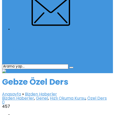
İletişim
Gebze Özel Ders
Anasayfa
»
Bizden Haberler
Bizden Haberler
,
Genel
,
Hızlı Okuma Kursu
,
Özel Ders
0
457