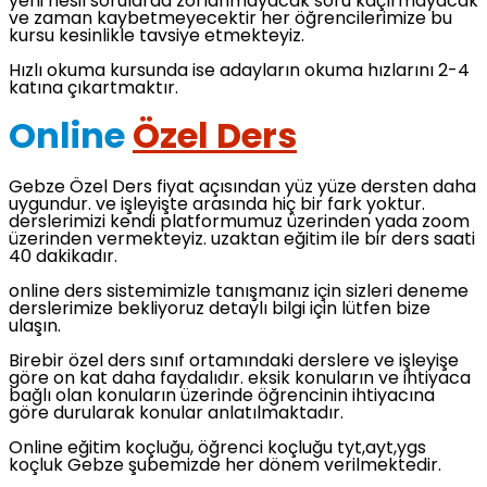
yeni nesil sorularda zorlanmayacak soru kaçırmayacak
ve zaman kaybetmeyecektir her öğrencilerimize bu
kursu kesinlikle tavsiye etmekteyiz.
Hızlı okuma kursunda ise adayların okuma hızlarını 2-4
katına çıkartmaktır.
Online
Özel Ders
Gebze Özel Ders fiyat açısından yüz yüze dersten daha
uygundur. ve işleyişte arasında hiç bir fark yoktur.
derslerimizi kendi platformumuz üzerinden yada zoom
üzerinden vermekteyiz. uzaktan eğitim ile bir ders saati
40 dakikadır.
online ders sistemimizle tanışmanız için sizleri deneme
derslerimize bekliyoruz detaylı bilgi için lütfen bize
ulaşın.
Birebir özel ders sınıf ortamındaki derslere ve işleyişe
göre on kat daha faydalıdır. eksik konuların ve ihtiyaca
bağlı olan konuların üzerinde öğrencinin ihtiyacına
göre durularak konular anlatılmaktadır.
Online eğitim koçluğu, öğrenci koçluğu tyt,ayt,ygs
koçluk Gebze şubemizde her dönem verilmektedir.