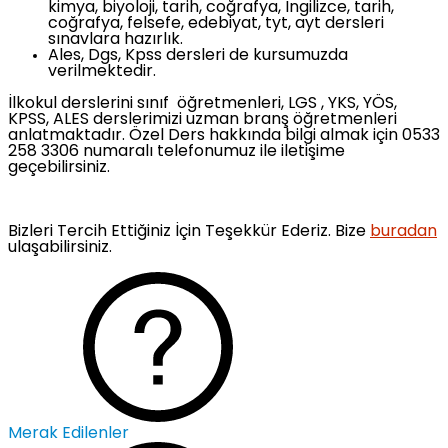
kimya, biyoloji, tarih, coğrafya, İngilizce, tarih,
coğrafya, felsefe, edebiyat, tyt, ayt dersleri
sınavlara hazırlık.
Ales, Dgs, Kpss dersleri de kursumuzda
verilmektedir.
İlkokul derslerini sınıf öğretmenleri, LGS , YKS, YÖS,
KPSS, ALES derslerimizi uzman branş öğretmenleri
anlatmaktadır. Özel Ders hakkında bilgi almak için 0533
258 3306 numaralı telefonumuz ile iletişime
geçebilirsiniz.
Bizleri Tercih Ettiğiniz İçin Teşekkür Ederiz. Bize
buradan
ulaşabilirsiniz.
Merak Edilenler