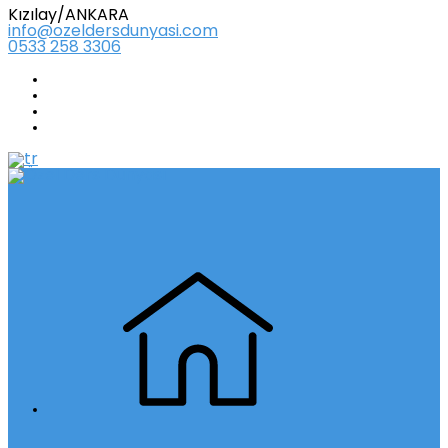
Kızılay/ANKARA
info@ozeldersdunyasi.com
0533 258 3306