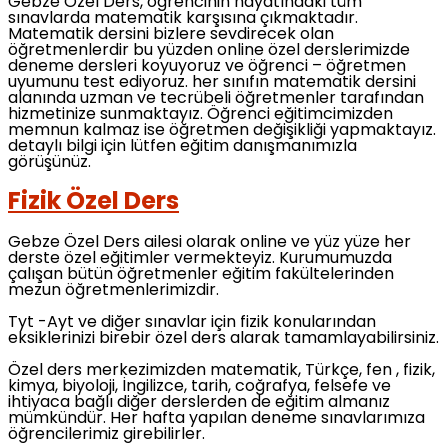
Gebze Özel Ders, öğrencinin hayatındaki tüm
sınavlarda matematik karşısına çıkmaktadır.
Matematik dersini bizlere sevdirecek olan
öğretmenlerdir bu yüzden online özel derslerimizde
deneme dersleri koyuyoruz ve öğrenci – öğretmen
uyumunu test ediyoruz. her sınıfın matematik dersini
alanında uzman ve tecrübeli öğretmenler tarafından
hizmetinize sunmaktayız. Öğrenci eğitimcimizden
memnun kalmaz ise öğretmen değişikliği yapmaktayız.
detaylı bilgi için lütfen eğitim danışmanımızla
görüşünüz.
Fizik Özel Ders
Gebze Özel Ders ailesi olarak online ve yüz yüze her
derste özel eğitimler vermekteyiz. Kurumumuzda
çalışan bütün öğretmenler eğitim fakültelerinden
mezun öğretmenlerimizdir.
Tyt -Ayt ve diğer sınavlar için fizik konularından
eksiklerinizi birebir özel ders alarak tamamlayabilirsiniz.
Özel ders merkezimizden matematik, Türkçe, fen , fizik,
kimya, biyoloji, İngilizce, tarih, coğrafya, felsefe ve
ihtiyaca bağlı diğer derslerden de eğitim almanız
mümkündür. Her hafta yapılan deneme sınavlarımıza
öğrencilerimiz girebilirler.