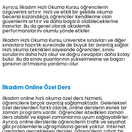
Ayrıca, İlkadım Hızlı Okuma Kursu, öğrencilerin
özgüvenini artırır. Hızlı ve etkili bir şekilde okuma
becerisi kazandıkça, öğrenciler kendilerine olan
güvenlerini artırır ve daha başarılı olabileceklerine
inanırlar. Bu da genel olarak akademik
performanslarını olumlu yönde etkiler.
İlkadım Hızlı Okuma Kursu, üniversite sınavları ve diğer
sınavlara hazırlık sürecinde de büyük bir avantaj sağlar.
Hızlı okuma teknikleri sayesinde öğrenciler, sınav
sorularını daha hızlı okur ve doğru cevapları daha kolay
bulur. Bu da sınav puanlarının yükselmesine ve başarı
şansının artmasına yardımcı olur.
İlkadım Online Özel Ders
İlkadım online hızlı okuma özel ders hizmeti,
öğrencilere birçok avantaj sağlamaktadır. Geleneksel
özel derslerden farklı olarak, online derslerin esnek bir
zaman programı vardır. Öğrenciler istedikleri zaman
ders alabilir ve kişisel zamanlarına uyum sağlayabilirler.
Ayrıca, online derslerde öğrencilerin trafik ve seyahat
gibi problemlerle uğraşmasına gerek yoktur. İnternet
üzerinden gerçekleşen dersler, öğrencilerin rahat bir