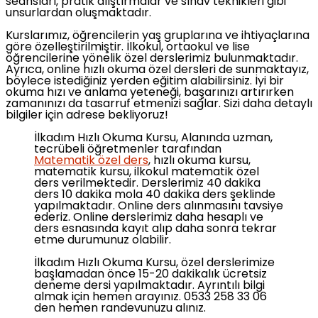
seansları, pratik alıştırmalar ve sınav teknikleri gibi
unsurlardan oluşmaktadır.
Kurslarımız, öğrencilerin yaş gruplarına ve ihtiyaçlarına
göre özelleştirilmiştir. İlkokul, ortaokul ve lise
öğrencilerine yönelik özel derslerimiz bulunmaktadır.
Ayrıca, online hızlı okuma özel dersleri de sunmaktayız,
böylece istediğiniz yerden eğitim alabilirsiniz. İyi bir
okuma hızı ve anlama yeteneği, başarınızı artırırken
zamanınızı da tasarruf etmenizi sağlar. Sizi daha detaylı
bilgiler için adrese bekliyoruz!
İlkadım Hızlı Okuma Kursu, Alanında uzman,
tecrübeli öğretmenler tarafından
Matematik özel ders
, hızlı okuma kursu,
matematik kursu, ilkokul matematik özel
ders verilmektedir. Derslerimiz 40 dakika
ders 10 dakika mola 40 dakika ders şeklinde
yapılmaktadır. Online ders alınmasını tavsiye
ederiz. Online derslerimiz daha hesaplı ve
ders esnasında kayıt alıp daha sonra tekrar
etme durumunuz olabilir.
İlkadım Hızlı Okuma Kursu, özel derslerimize
başlamadan önce 15-20 dakikalık ücretsiz
deneme dersi yapılmaktadır. Ayrıntılı bilgi
almak için hemen arayınız. 0533 258 33 06
den hemen randevunuzu alınız.