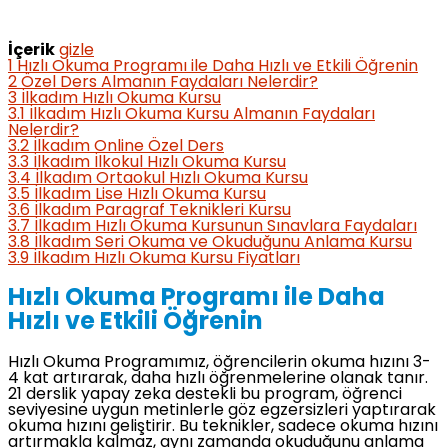
İçerik
gizle
1
Hızlı Okuma Programı ile Daha Hızlı ve Etkili Öğrenin
2
Özel Ders Almanın Faydaları Nelerdir?
3
İlkadım Hızlı Okuma Kursu
3.1
İlkadım Hızlı Okuma Kursu Almanın Faydaları
Nelerdir?
3.2
İlkadım Online Özel Ders
3.3
İlkadım İlkokul Hızlı Okuma Kursu
3.4
İlkadım Ortaokul Hızlı Okuma Kursu
3.5
İlkadım Lise Hızlı Okuma Kursu
3.6
İlkadım Paragraf Teknikleri Kursu
3.7
İlkadım Hızlı Okuma Kursunun Sınavlara Faydaları
3.8
İlkadım Seri Okuma ve Okuduğunu Anlama Kursu
3.9
İlkadım Hızlı Okuma Kursu Fiyatları
Hızlı Okuma Programı ile Daha
Hızlı ve Etkili Öğrenin
Hızlı Okuma Programımız, öğrencilerin okuma hızını 3-
4 kat artırarak, daha hızlı öğrenmelerine olanak tanır.
21 derslik yapay zeka destekli bu program, öğrenci
seviyesine uygun metinlerle göz egzersizleri yaptırarak
okuma hızını geliştirir. Bu teknikler, sadece okuma hızını
artırmakla kalmaz, aynı zamanda okuduğunu anlama