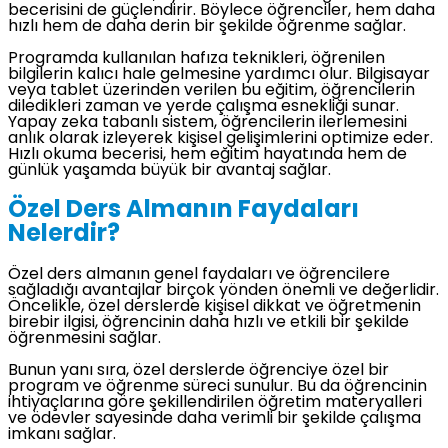
becerisini de güçlendirir. Böylece öğrenciler, hem daha
hızlı hem de daha derin bir şekilde öğrenme sağlar.
Programda kullanılan hafıza teknikleri, öğrenilen
bilgilerin kalıcı hale gelmesine yardımcı olur. Bilgisayar
veya tablet üzerinden verilen bu eğitim, öğrencilerin
diledikleri zaman ve yerde çalışma esnekliği sunar.
Yapay zeka tabanlı sistem, öğrencilerin ilerlemesini
anlık olarak izleyerek kişisel gelişimlerini optimize eder.
Hızlı okuma becerisi, hem eğitim hayatında hem de
günlük yaşamda büyük bir avantaj sağlar.
Özel Ders Almanın Faydaları
Nelerdir?
Özel ders almanın genel faydaları ve öğrencilere
sağladığı avantajlar birçok yönden önemli ve değerlidir.
Öncelikle, özel derslerde kişisel dikkat ve öğretmenin
birebir ilgisi, öğrencinin daha hızlı ve etkili bir şekilde
öğrenmesini sağlar.
Bunun yanı sıra, özel derslerde öğrenciye özel bir
program ve öğrenme süreci sunulur. Bu da öğrencinin
ihtiyaçlarına göre şekillendirilen öğretim materyalleri
ve ödevler sayesinde daha verimli bir şekilde çalışma
imkanı sağlar.