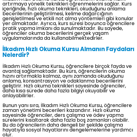
artırmaya yönelik teknikleri öğrenmelerini sağlar. Kurs
içeriğinde, hızlı okuma teknikleri, okuduğunu anlama
becerilerinin geliştirilmesi, kelime dağarcığının
genişletilmesi ve etkili not alma yöntemleri gibi konular
yer almaktadır. Ayrıca, kurs süresi boyunca öğrencilere
pratik yapma imkanı da sunulmaktadır. Bu sayede,
öğrenciler okuma becerilerini gerçek yaşam
uygulamalarında da kullanabilmektedirler.
İlkadım Hızlı Okuma Kursu Almanın Faydaları
Nelerdir?
İlkadım Hızlı Okuma Kursu, öğrencilere birçok fayda ve
avantaj sağlamaktadır. Bu kurs, öğrencilerin okuma
hızını artırmakla kalmaz, aynı zamanda okuduğunu
anlama, konsantrasyon ve odaklanma becerilerini
geliştirir. Hızlı okuma teknikleri sayesinde öğrenciler,
daha kısa sürede daha fazla bilgiyi okuyabilir ve
anlayabilirler.
Bunun yanı sıra, İlkadım Hızlı Okuma Kursu, öğrencilere
zaman yönetimi becerileri kazandırır. Hızlı okuma
sayesinde öğrenciler, ders çalışma ve ödev yapma
sürelerini kısaltarak daha fazla boş zamanları olabilir.
Bu da öğrencilerin daha dengeli bir şekilde çalışma
hayatıyla sosyal hayatlarını dengelemelerine yardımcı
olur.