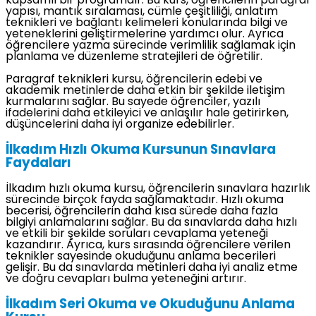
kapsamlı bir programdır. Bu kurs, öğrencilerin paragraf
yapısı, mantık sıralaması, cümle çeşitliliği, anlatım
teknikleri ve bağlantı kelimeleri konularında bilgi ve
yeteneklerini geliştirmelerine yardımcı olur. Ayrıca
öğrencilere yazma sürecinde verimlilik sağlamak için
planlama ve düzenleme stratejileri de öğretilir.
Paragraf teknikleri kursu, öğrencilerin edebi ve
akademik metinlerde daha etkin bir şekilde iletişim
kurmalarını sağlar. Bu sayede öğrenciler, yazılı
ifadelerini daha etkileyici ve anlaşılır hale getirirken,
düşüncelerini daha iyi organize edebilirler.
İlkadım Hızlı Okuma Kursunun Sınavlara
Faydaları
İlkadım hızlı okuma kursu, öğrencilerin sınavlara hazırlık
sürecinde birçok fayda sağlamaktadır. Hızlı okuma
becerisi, öğrencilerin daha kısa sürede daha fazla
bilgiyi anlamalarını sağlar. Bu da sınavlarda daha hızlı
ve etkili bir şekilde soruları cevaplama yeteneği
kazandırır. Ayrıca, kurs sırasında öğrencilere verilen
teknikler sayesinde okuduğunu anlama becerileri
gelişir. Bu da sınavlarda metinleri daha iyi analiz etme
ve doğru cevapları bulma yeteneğini artırır.
İlkadım Seri Okuma ve Okuduğunu Anlama