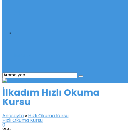
İletişim
İlkadım Hızlı Okuma
Kursu
Anasayfa
»
Hızlı Okuma Kursu
Hızlı Okuma Kursu
0
355