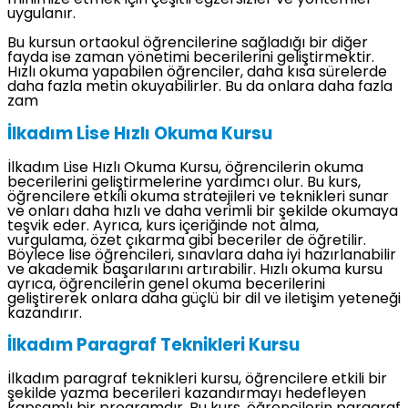
minimize etmek için çeşitli egzersizler ve yöntemler
uygulanır.
Bu kursun ortaokul öğrencilerine sağladığı bir diğer
fayda ise zaman yönetimi becerilerini geliştirmektir.
Hızlı okuma yapabilen öğrenciler, daha kısa sürelerde
daha fazla metin okuyabilirler. Bu da onlara daha fazla
zam
İlkadım Lise Hızlı Okuma Kursu
İlkadım Lise Hızlı Okuma Kursu, öğrencilerin okuma
becerilerini geliştirmelerine yardımcı olur. Bu kurs,
öğrencilere etkili okuma stratejileri ve teknikleri sunar
ve onları daha hızlı ve daha verimli bir şekilde okumaya
teşvik eder. Ayrıca, kurs içeriğinde not alma,
vurgulama, özet çıkarma gibi beceriler de öğretilir.
Böylece lise öğrencileri, sınavlara daha iyi hazırlanabilir
ve akademik başarılarını artırabilir. Hızlı okuma kursu
ayrıca, öğrencilerin genel okuma becerilerini
geliştirerek onlara daha güçlü bir dil ve iletişim yeteneği
kazandırır.
İlkadım Paragraf Teknikleri Kursu
İlkadım paragraf teknikleri kursu, öğrencilere etkili bir
şekilde yazma becerileri kazandırmayı hedefleyen