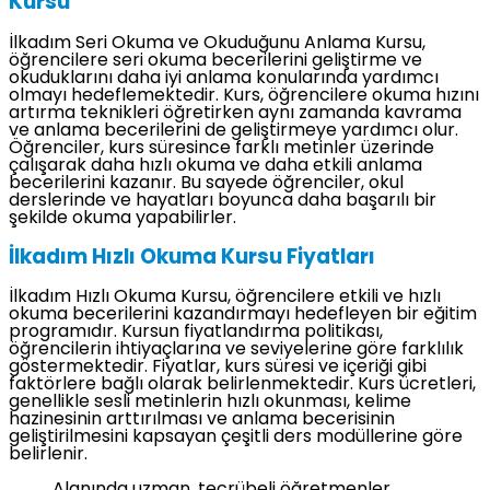
Kursu
İlkadım Seri Okuma ve Okuduğunu Anlama Kursu,
öğrencilere seri okuma becerilerini geliştirme ve
okuduklarını daha iyi anlama konularında yardımcı
olmayı hedeflemektedir. Kurs, öğrencilere okuma hızını
artırma teknikleri öğretirken aynı zamanda kavrama
ve anlama becerilerini de geliştirmeye yardımcı olur.
Öğrenciler, kurs süresince farklı metinler üzerinde
çalışarak daha hızlı okuma ve daha etkili anlama
becerilerini kazanır. Bu sayede öğrenciler, okul
derslerinde ve hayatları boyunca daha başarılı bir
şekilde okuma yapabilirler.
İlkadım Hızlı Okuma Kursu Fiyatları
İlkadım Hızlı Okuma Kursu, öğrencilere etkili ve hızlı
okuma becerilerini kazandırmayı hedefleyen bir eğitim
programıdır. Kursun fiyatlandırma politikası,
öğrencilerin ihtiyaçlarına ve seviyelerine göre farklılık
göstermektedir. Fiyatlar, kurs süresi ve içeriği gibi
faktörlere bağlı olarak belirlenmektedir. Kurs ücretleri,
genellikle sesli metinlerin hızlı okunması, kelime
hazinesinin arttırılması ve anlama becerisinin
geliştirilmesini kapsayan çeşitli ders modüllerine göre
belirlenir.