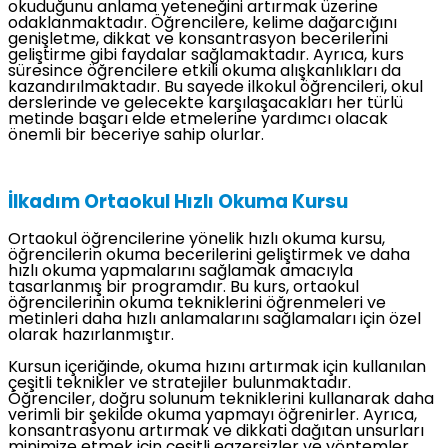
okuduğunu anlama yeteneğini artırmak üzerine
odaklanmaktadır. Öğrencilere, kelime dağarcığını
genişletme, dikkat ve konsantrasyon becerilerini
geliştirme gibi faydalar sağlamaktadır. Ayrıca, kurs
süresince öğrencilere etkili okuma alışkanlıkları da
kazandırılmaktadır. Bu sayede ilkokul öğrencileri, okul
derslerinde ve gelecekte karşılaşacakları her türlü
metinde başarı elde etmelerine yardımcı olacak
önemli bir beceriye sahip olurlar.
İlkadım Ortaokul Hızlı Okuma Kursu
Ortaokul öğrencilerine yönelik hızlı okuma kursu,
öğrencilerin okuma becerilerini geliştirmek ve daha
hızlı okuma yapmalarını sağlamak amacıyla
tasarlanmış bir programdır. Bu kurs, ortaokul
öğrencilerinin okuma tekniklerini öğrenmeleri ve
metinleri daha hızlı anlamalarını sağlamaları için özel
olarak hazırlanmıştır.
Kursun içeriğinde, okuma hızını artırmak için kullanılan
çeşitli teknikler ve stratejiler bulunmaktadır.
Öğrenciler, doğru solunum tekniklerini kullanarak daha
verimli bir şekilde okuma yapmayı öğrenirler. Ayrıca,
konsantrasyonu artırmak ve dikkati dağıtan unsurları