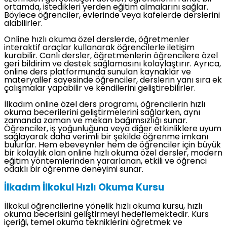
ortamda, istedikleri yerden eğitim almalarını sağlar.
Böylece öğrenciler, evlerinde veya kafelerde derslerini
alabilirler.
Online hızlı okuma özel derslerde, öğretmenler
interaktif araçlar kullanarak öğrencilerle iletişim
kurabilir. Canlı dersler, öğretmenlerin öğrencilere özel
geri bildirim ve destek sağlamasını kolaylaştırır. Ayrıca,
online ders platformunda sunulan kaynaklar ve
materyaller sayesinde öğrenciler, derslerin yanı sıra ek
çalışmalar yapabilir ve kendilerini geliştirebilirler.
İlkadım online özel ders programı, öğrencilerin hızlı
okuma becerilerini geliştirmelerini sağlarken, aynı
zamanda zaman ve mekan bağımsızlığı sunar.
Öğrenciler, iş yoğunluğuna veya diğer etkinliklere uyum
sağlayarak daha verimli bir şekilde öğrenme imkanı
bulurlar. Hem ebeveynler hem de öğrenciler için büyük
bir kolaylık olan online hızlı okuma özel dersler, modern
eğitim yöntemlerinden yararlanan, etkili ve öğrenci
odaklı bir öğrenme deneyimi sunar.
İlkadım İlkokul Hızlı Okuma Kursu
İlkokul öğrencilerine yönelik hızlı okuma kursu, hızlı
okuma becerisini geliştirmeyi hedeflemektedir. Kurs
içeriği, temel okuma tekniklerini öğretmek ve