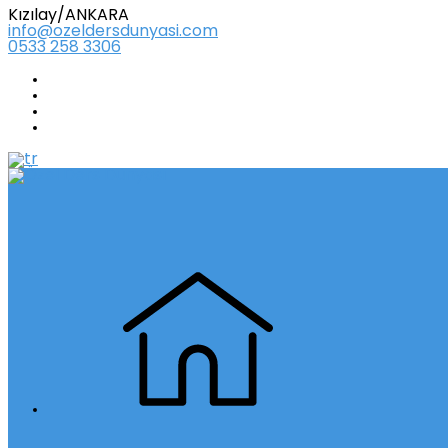
Kızılay/ANKARA
info@ozeldersdunyasi.com
0533 258 3306