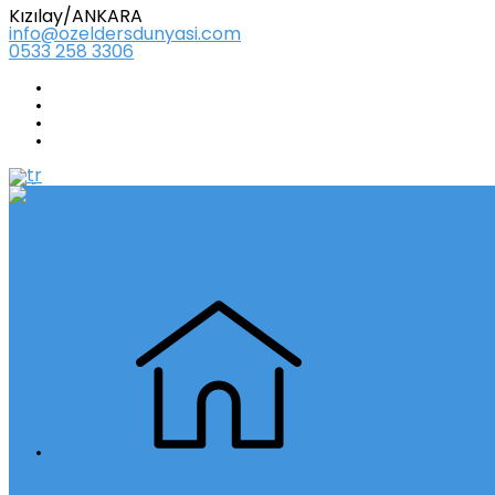
Kızılay/ANKARA
info@ozeldersdunyasi.com
0533 258 3306