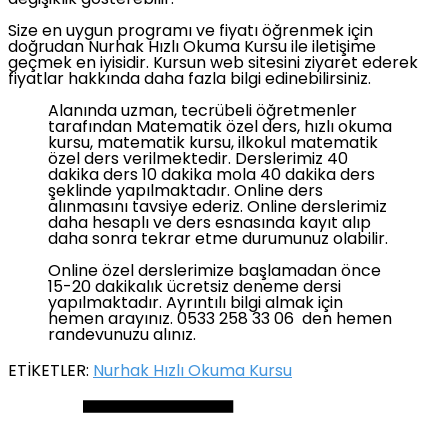
değişiklik gösterebilir.
Size en uygun programı ve fiyatı öğrenmek için
doğrudan Nurhak Hızlı Okuma Kursu ile iletişime
geçmek en iyisidir. Kursun web sitesini ziyaret ederek
fiyatlar hakkında daha fazla bilgi edinebilirsiniz.
Alanında uzman, tecrübeli öğretmenler
tarafından Matematik özel ders, hızlı okuma
kursu, matematik kursu, ilkokul matematik
özel ders verilmektedir. Derslerimiz 40
dakika ders 10 dakika mola 40 dakika ders
şeklinde yapılmaktadır. Online ders
alınmasını tavsiye ederiz. Online derslerimiz
daha hesaplı ve ders esnasında kayıt alıp
daha sonra tekrar etme durumunuz olabilir.
Online özel derslerimize başlamadan önce
15-20 dakikalık ücretsiz deneme dersi
yapılmaktadır. Ayrıntılı bilgi almak için
hemen arayınız. 0533 258 33 06 den hemen
randevunuzu alınız.
ETİKETLER:
Nurhak Hızlı Okuma Kursu