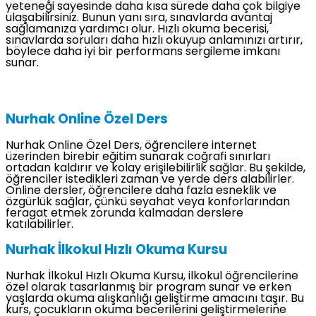
yeteneği sayesinde daha kısa sürede daha çok bilgiye
ulaşabilirsiniz. Bunun yanı sıra, sınavlarda avantaj
sağlamanıza yardımcı olur. Hızlı okuma becerisi,
sınavlarda soruları daha hızlı okuyup anlamınızı artırır,
böylece daha iyi bir performans sergileme imkanı
sunar.
Nurhak Online Özel Ders
Nurhak Online Özel Ders, öğrencilere internet
üzerinden birebir eğitim sunarak coğrafi sınırları
ortadan kaldırır ve kolay erişilebilirlik sağlar. Bu şekilde,
öğrenciler istedikleri zaman ve yerde ders alabilirler.
Online dersler, öğrencilere daha fazla esneklik ve
özgürlük sağlar, çünkü seyahat veya konforlarından
feragat etmek zorunda kalmadan derslere
katılabilirler.
Nurhak İlkokul Hızlı Okuma Kursu
Nurhak İlkokul Hızlı Okuma Kursu, ilkokul öğrencilerine
özel olarak tasarlanmış bir program sunar ve erken
yaşlarda okuma alışkanlığı geliştirme amacını taşır. Bu
kurs, çocukların okuma becerilerini geliştirmelerine