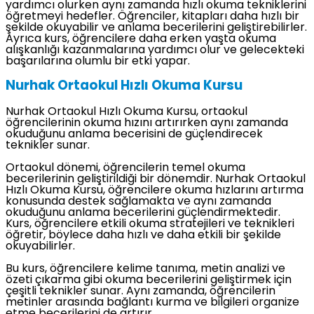
yardımcı olurken aynı zamanda hızlı okuma tekniklerini
öğretmeyi hedefler. Öğrenciler, kitapları daha hızlı bir
şekilde okuyabilir ve anlama becerilerini geliştirebilirler.
Ayrıca kurs, öğrencilere daha erken yaşta okuma
alışkanlığı kazanmalarına yardımcı olur ve gelecekteki
başarılarına olumlu bir etki yapar.
Nurhak Ortaokul Hızlı Okuma Kursu
Nurhak Ortaokul Hızlı Okuma Kursu, ortaokul
öğrencilerinin okuma hızını artırırken aynı zamanda
okuduğunu anlama becerisini de güçlendirecek
teknikler sunar.
Ortaokul dönemi, öğrencilerin temel okuma
becerilerinin geliştirildiği bir dönemdir. Nurhak Ortaokul
Hızlı Okuma Kursu, öğrencilere okuma hızlarını artırma
konusunda destek sağlamakta ve aynı zamanda
okuduğunu anlama becerilerini güçlendirmektedir.
Kurs, öğrencilere etkili okuma stratejileri ve teknikleri
öğretir, böylece daha hızlı ve daha etkili bir şekilde
okuyabilirler.
Bu kurs, öğrencilere kelime tanıma, metin analizi ve
özeti çıkarma gibi okuma becerilerini geliştirmek için
çeşitli teknikler sunar. Aynı zamanda, öğrencilerin
metinler arasında bağlantı kurma ve bilgileri organize