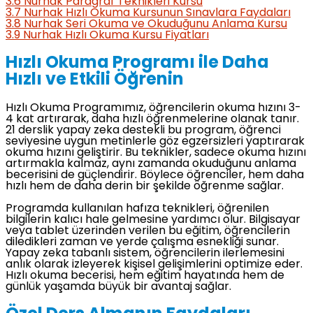
3.6
Nurhak Paragraf Teknikleri Kursu
3.7
Nurhak Hızlı Okuma Kursunun Sınavlara Faydaları
3.8
Nurhak Seri Okuma ve Okuduğunu Anlama Kursu
3.9
Nurhak Hızlı Okuma Kursu Fiyatları
Hızlı Okuma Programı ile Daha
Hızlı ve Etkili Öğrenin
Hızlı Okuma Programımız, öğrencilerin okuma hızını 3-
4 kat artırarak, daha hızlı öğrenmelerine olanak tanır.
21 derslik yapay zeka destekli bu program, öğrenci
seviyesine uygun metinlerle göz egzersizleri yaptırarak
okuma hızını geliştirir. Bu teknikler, sadece okuma hızını
artırmakla kalmaz, aynı zamanda okuduğunu anlama
becerisini de güçlendirir. Böylece öğrenciler, hem daha
hızlı hem de daha derin bir şekilde öğrenme sağlar.
Programda kullanılan hafıza teknikleri, öğrenilen
bilgilerin kalıcı hale gelmesine yardımcı olur. Bilgisayar
veya tablet üzerinden verilen bu eğitim, öğrencilerin
diledikleri zaman ve yerde çalışma esnekliği sunar.
Yapay zeka tabanlı sistem, öğrencilerin ilerlemesini
anlık olarak izleyerek kişisel gelişimlerini optimize eder.
Hızlı okuma becerisi, hem eğitim hayatında hem de
günlük yaşamda büyük bir avantaj sağlar.