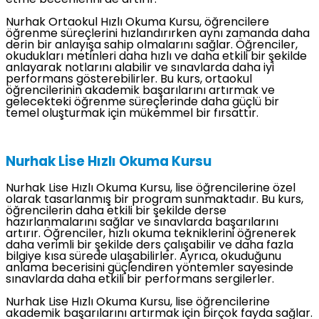
etme becerilerini de artırır.
Nurhak Ortaokul Hızlı Okuma Kursu, öğrencilere
öğrenme süreçlerini hızlandırırken aynı zamanda daha
derin bir anlayışa sahip olmalarını sağlar. Öğrenciler,
okudukları metinleri daha hızlı ve daha etkili bir şekilde
anlayarak notlarını alabilir ve sınavlarda daha iyi
performans gösterebilirler. Bu kurs, ortaokul
öğrencilerinin akademik başarılarını artırmak ve
gelecekteki öğrenme süreçlerinde daha güçlü bir
temel oluşturmak için mükemmel bir fırsattır.
Nurhak Lise Hızlı Okuma Kursu
Nurhak Lise Hızlı Okuma Kursu, lise öğrencilerine özel
olarak tasarlanmış bir program sunmaktadır. Bu kurs,
öğrencilerin daha etkili bir şekilde derse
hazırlanmalarını sağlar ve sınavlarda başarılarını
artırır. Öğrenciler, hızlı okuma tekniklerini öğrenerek
daha verimli bir şekilde ders çalışabilir ve daha fazla
bilgiye kısa sürede ulaşabilirler. Ayrıca, okuduğunu
anlama becerisini güçlendiren yöntemler sayesinde
sınavlarda daha etkili bir performans sergilerler.
Nurhak Lise Hızlı Okuma Kursu, lise öğrencilerine
akademik başarılarını artırmak için birçok fayda sağlar.