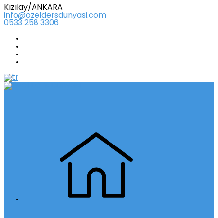
Kızılay/ANKARA
info@ozeldersdunyasi.com
0533 258 3306