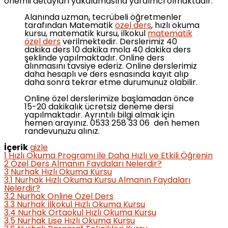
önemli detayları yakalamasına yardımcı olmaktadır.
Alanında uzman, tecrübeli öğretmenler
tarafından Matematik
özel ders
, hızlı okuma
kursu, matematik kursu, ilkokul
matematik
özel ders
verilmektedir. Derslerimiz 40
dakika ders 10 dakika mola 40 dakika ders
şeklinde yapılmaktadır. Online ders
alınmasını tavsiye ederiz. Online derslerimiz
daha hesaplı ve ders esnasında kayıt alıp
daha sonra tekrar etme durumunuz olabilir.
Online özel derslerimize başlamadan önce
15-20 dakikalık ücretsiz deneme dersi
yapılmaktadır. Ayrıntılı bilgi almak için
hemen arayınız. 0533 258 33 06 den hemen
randevunuzu alınız.
İçerik
gizle
1
Hızlı Okuma Programı ile Daha Hızlı ve Etkili Öğrenin
2
Özel Ders Almanın Faydaları Nelerdir?
3
Nurhak Hızlı Okuma Kursu
3.1
Nurhak Hızlı Okuma Kursu Almanın Faydaları
Nelerdir?
3.2
Nurhak Online Özel Ders
3.3
Nurhak İlkokul Hızlı Okuma Kursu
3.4
Nurhak Ortaokul Hızlı Okuma Kursu
3.5
Nurhak Lise Hızlı Okuma Kursu