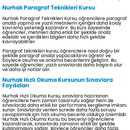
Nurhak Paragraf Teknikleri Kursu
Nurhak Paragraf Teknikleri Kursu, öğrencilere paragraf
analizi yapma ve yazılı metinlerin içeriğini daha kolay
kavrama yeteneği kazandırır. Bu kurs sayesinde
öğrenciler, metinleri daha etkili bir şekilde analiz
edebilir ve içerdikleri bilgileri daha hızlı şekilde
kavrayabilirler.
Paragraf teknikleri kursu, öğrencilere nasıl doğru bir
şekilde paragraf analizi yapacaklarını öğretir ve
böylece okuma ve anlama becerilerini geliştirir. Bu
sayede öğrenciler, yazılı sınavlarda daha başarılı olur
ve daha iyi notlar alır.
Nurhak Hızlı Okuma Kursunun Sınavlara
Faydaları
Nurhak Hızlı Okuma Kursu, sınavlara hazırlanan
öğrencilere hem zaman tasarrufu sağlar hem de
sınavlarda daha etkili bir performans sergileme imkanı
sunar. Sınavlarda verilen sürede daha fazla soruyu
cevaplamak için hızlı okuma becerisi oldukça önemlidir.
Nurhak Hızlı Okuma Kursu bu beceriyi öğrencilere
kazandırarak, sınavlarda zamanın etkili bir şekilde
kullanılmasını sağlar. Böylece öğrenciler daha fazla