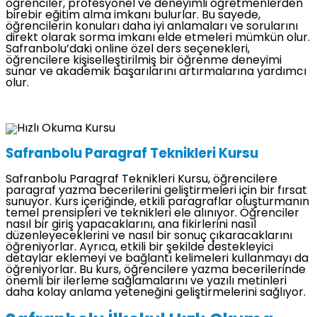
öğrenciler, profesyonel ve deneyimli öğretmenlerden
birebir eğitim alma imkanı bulurlar. Bu sayede,
öğrencilerin konuları daha iyi anlamaları ve sorularını
direkt olarak sorma imkanı elde etmeleri mümkün olur.
Safranbolu’daki online özel ders seçenekleri,
öğrencilere kişiselleştirilmiş bir öğrenme deneyimi
sunar ve akademik başarılarını artırmalarına yardımcı
olur.
Safranbolu Paragraf Teknikleri Kursu
Safranbolu Paragraf Teknikleri Kursu, öğrencilere
paragraf yazma becerilerini geliştirmeleri için bir fırsat
sunuyor. Kurs içeriğinde, etkili paragraflar oluşturmanın
temel prensipleri ve teknikleri ele alınıyor. Öğrenciler
nasıl bir giriş yapacaklarını, ana fikirlerini nasıl
düzenleyeceklerini ve nasıl bir sonuç çıkaracaklarını
öğreniyorlar. Ayrıca, etkili bir şekilde destekleyici
detaylar eklemeyi ve bağlantı kelimeleri kullanmayı da
öğreniyorlar. Bu kurs, öğrencilere yazma becerilerinde
önemli bir ilerleme sağlamalarını ve yazılı metinleri
daha kolay anlama yeteneğini geliştirmelerini sağlıyor.