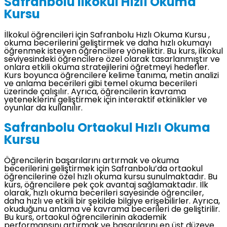
Safranbolu İlkokul Hızlı Okuma
Kursu
İlkokul öğrencileri için Safranbolu Hızlı Okuma Kursu ,
okuma becerilerini geliştirmek ve daha hızlı okumayı
öğrenmek isteyen öğrencilere yöneliktir. Bu kurs, ilkokul
seviyesindeki öğrencilere özel olarak tasarlanmıştır ve
onlara etkili okuma stratejilerini öğretmeyi hedefler.
Kurs boyunca öğrencilere kelime tanıma, metin analizi
ve anlama becerileri gibi temel okuma becerileri
üzerinde çalışılır. Ayrıca, öğrencilerin kavrama
yeteneklerini geliştirmek için interaktif etkinlikler ve
oyunlar da kullanılır.
Safranbolu Ortaokul Hızlı Okuma
Kursu
Öğrencilerin başarılarını artırmak ve okuma
becerilerini geliştirmek için Safranbolu’da ortaokul
öğrencilerine özel hızlı okuma kursu sunulmaktadır. Bu
kurs, öğrencilere pek çok avantaj sağlamaktadır. İlk
olarak, hızlı okuma becerileri sayesinde öğrenciler,
daha hızlı ve etkili bir şekilde bilgiye erişebilirler. Ayrıca,
okuduğunu anlama ve kavrama becerileri de geliştirilir.
Bu kurs, ortaokul öğrencilerinin akademik
performansını artırmak ve başarılarını en üst düzeye