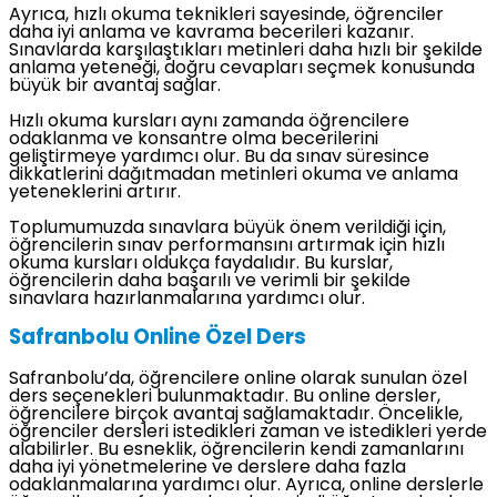
Ayrıca, hızlı okuma teknikleri sayesinde, öğrenciler
daha iyi anlama ve kavrama becerileri kazanır.
Sınavlarda karşılaştıkları metinleri daha hızlı bir şekilde
anlama yeteneği, doğru cevapları seçmek konusunda
büyük bir avantaj sağlar.
Hızlı okuma kursları aynı zamanda öğrencilere
odaklanma ve konsantre olma becerilerini
geliştirmeye yardımcı olur. Bu da sınav süresince
dikkatlerini dağıtmadan metinleri okuma ve anlama
yeteneklerini artırır.
Toplumumuzda sınavlara büyük önem verildiği için,
öğrencilerin sınav performansını artırmak için hızlı
okuma kursları oldukça faydalıdır. Bu kurslar,
öğrencilerin daha başarılı ve verimli bir şekilde
sınavlara hazırlanmalarına yardımcı olur.
Safranbolu Online Özel Ders
Safranbolu’da, öğrencilere online olarak sunulan özel
ders seçenekleri bulunmaktadır. Bu online dersler,
öğrencilere birçok avantaj sağlamaktadır. Öncelikle,
öğrenciler dersleri istedikleri zaman ve istedikleri yerde
alabilirler. Bu esneklik, öğrencilerin kendi zamanlarını
daha iyi yönetmelerine ve derslere daha fazla
odaklanmalarına yardımcı olur. Ayrıca, online derslerle