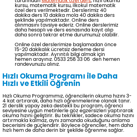
tarafından
Matematik özel ders
, hızlı okuma
kursu, matematik kursu, ilkokul matematik
özel ders verilmektedir. Derslerimiz 40
dakika ders 10 dakika mola 40 dakika ders
şeklinde yapılmaktadır. Online ders
alınmasını tavsiye ederiz. Online derslerimiz
daha hesaplı ve ders esnasında kayıt alıp
daha sonra tekrar etme durumunuz olabilir.
Online özel derslerimize başlamadan önce
15-20 dakikalık ücretsiz deneme dersi
yapılmaktadır. Ayrıntılı bilgi almak için
hemen arayınız. 0533 258 33 06 den hemen
randevunuzu alınız.
Hızlı Okuma Programı ile Daha
Hızlı ve Etkili Öğrenin
Hızlı Okuma Programımız, öğrencilerin okuma hızını 3-
4 kat artırarak, daha hızlı öğrenmelerine olanak tanır.
21 derslik yapay zeka destekli bu program, öğrenci
seviyesine uygun metinlerle göz egzersizleri yaptırarak
okuma hızını geliştirir. Bu teknikler, sadece okuma hızını
artırmakla kalmaz, aynı zamanda okuduğunu anlama
becerisini de güçlendirir. Böylece öğrenciler, hem daha
hızlı hem de daha derin bir şekilde öğrenme sağlar.