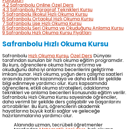
Faydaları
4.2
Safranbolu Online Özel Ders
4.3
Safranbolu Paragraf Teknikleri Kursu
5
Safranbolu İlkokul Hızlı Okuma Kursu
6
Safranbolu Ortaokul Hızlı Okuma Kursu
7
Safranbolu Lise Hızlı Okuma Kursu
8
Safranbolu Seri Okuma ve Okuduğunu Anlama Kursu
9
Safranbolu Hızlı Okuma Kursu Fiyatları
Safranbolu Hızlı Okuma Kursu
Safranbolu
Hızlı Okuma Kursu
,
Özel Ders
Dünyası
tarafından sunulan bir hızlı okuma eğitim programıdır.
Bu kurs, öğrencilere okuma hızını artırma ve
okuduğunu daha iyi anlama becerilerini geliştirme
imkanı sunar. Hızlı okuma, yoğun ders çalışma saatleri
arasında zaman kazanmaya ve daha etkili bir şekilde
bilgi edinmeye yardımcı olur. Kurs kapsamında
öğrencilere, etkili okuma stratejileri, odaklanma
teknikleri ve anlama becerileri konusunda eğitim verilir.
Safranbolu Hızlı Okuma Kursu sayesinde öğrenciler,
daha verimli bir şekilde ders çalışabilir ve başarılarını
artırabilirler. Bu kurs, öğrencilerin akademik
hayatlarına büyük katkı sağlar ve geleceğe
hazırlanmalarına yardımcı olur.
Alanında uzman, tecrübeli öğretmenler