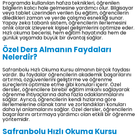
Programda kullanılan hafıza teknikleri, öğrenilen
bilgilerin kalıcı hale gelmesine yardımcı olur. Bilgisayar
veya tablet üzerinden verilen bu eğitim, öğrencilerin
diledikleri zaman ve yerde çalışma esnekliği sunar.
Yapay zeka tabanlı sistem, öğrencilerin ilerlemesini
anlık olarak izleyerek kişisel gelişimlerini optimize eder.
Hızlı okuma becerisi, hem eğitim hayatında hem de
günlük yaşamda büyük bir avantaj sağlar.
Özel Ders Almanın Faydaları
Nelerdir?
Safranbolu Hızlı Okuma Kursu almanın birçok faydası
vardır. Bu faydalar öğrencilerin akademik başarılarını
artırma, özgüvenlerini geliştirme ve öğrenme
süreçlerini optimize etme gibi konuları içerir. Özel
dersler, öğrencilere birebir eğitim imkanı sağlayarak
öğrenme ihtiyaçlarına daha fazla odaklanmalarını
sağlar. Ayrıca, öğrencilerin kendi hızlarına göre
ilerlemelerine olanak tanır ve zorlandıkları konuları
daha iyi anlamalarını sağlar. Özel dersler, öğrencilerin
başarılarını artırmaya yardımcı olan etkili bir öğrenme
yöntemidir.
Safranbolu Hızlı Okuma Kursu