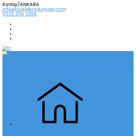
Kızılay/ANKARA
info@ozeldersdunyasi.com
0533 258 3306