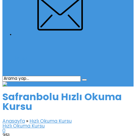
İletişim
Safranbolu Hızlı Okuma
Kursu
Anasayfa
»
Hızlı Okuma Kursu
Hızlı Okuma Kursu
0
351