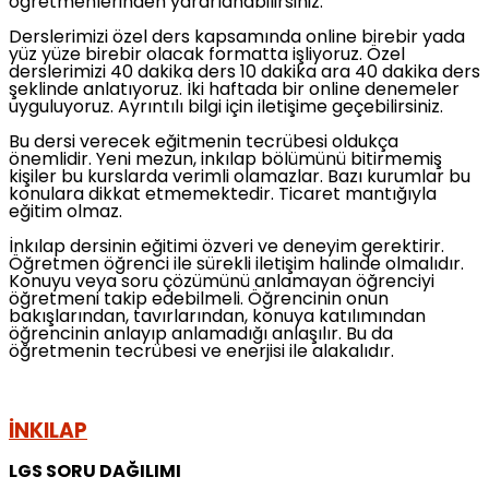
öğretmenlerinden yararlanabilirsiniz.
Derslerimizi özel ders kapsamında online birebir yada
yüz yüze birebir olacak formatta işliyoruz. Özel
derslerimizi 40 dakika ders 10 dakika ara 40 dakika ders
şeklinde anlatıyoruz. İki haftada bir online denemeler
uyguluyoruz. Ayrıntılı bilgi için iletişime geçebilirsiniz.
Bu dersi verecek eğitmenin tecrübesi oldukça
önemlidir. Yeni mezun, inkılap bölümünü bitirmemiş
kişiler bu kurslarda verimli olamazlar. Bazı kurumlar bu
konulara dikkat etmemektedir. Ticaret mantığıyla
eğitim olmaz.
İnkılap dersinin eğitimi özveri ve deneyim gerektirir.
Öğretmen öğrenci ile sürekli iletişim halinde olmalıdır.
Konuyu veya soru çözümünü anlamayan öğrenciyi
öğretmeni takip edebilmeli. Öğrencinin onun
bakışlarından, tavırlarından, konuya katılımından
öğrencinin anlayıp anlamadığı anlaşılır. Bu da
öğretmenin tecrübesi ve enerjisi ile alakalıdır.
İNKILAP
LGS SORU DAĞILIMI