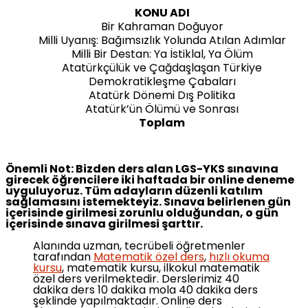
KONU ADI
Bir Kahraman Doğuyor
Milli Uyanış: Bağımsızlık Yolunda Atılan Adımlar
Milli Bir Destan: Ya İstiklal, Ya Ölüm
Atatürkçülük ve Çağdaşlaşan Türkiye
Demokratikleşme Çabaları
Atatürk Dönemi Dış Politika
Atatürk’ün Ölümü ve Sonrası
Toplam
Önemli Not: Bizden ders alan LGS-YKS sınavına
girecek öğrencilere iki haftada
bir online deneme
uyguluyoruz. Tüm adayların düzenli katılım
sağlamasını istemekteyiz. Sınava belirlenen gün
içerisinde girilmesi zorunlu olduğundan, o gün
içerisinde sınava girilmesi şarttır.
Alanında uzman, tecrübeli öğretmenler
tarafından
Matematik özel ders
,
hızlı okuma
kursu
, matematik kursu, ilkokul matematik
özel ders verilmektedir. Derslerimiz 40
dakika ders 10 dakika mola 40 dakika ders
şeklinde yapılmaktadır. Online ders