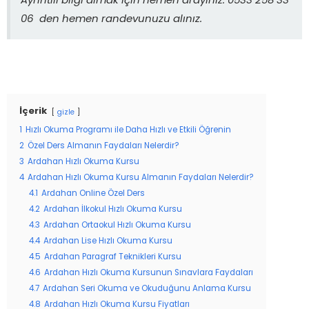
Ayrıntılı bilgi almak için hemen arayınız. 0533 258 33
06 den hemen randevunuzu alınız.
İçerik
gizle
1
Hızlı Okuma Programı ile Daha Hızlı ve Etkili Öğrenin
2
Özel Ders Almanın Faydaları Nelerdir?
3
Ardahan Hızlı Okuma Kursu
4
Ardahan Hızlı Okuma Kursu Almanın Faydaları Nelerdir?
4.1
Ardahan Online Özel Ders
4.2
Ardahan İlkokul Hızlı Okuma Kursu
4.3
Ardahan Ortaokul Hızlı Okuma Kursu
4.4
Ardahan Lise Hızlı Okuma Kursu
4.5
Ardahan Paragraf Teknikleri Kursu
4.6
Ardahan Hızlı Okuma Kursunun Sınavlara Faydaları
4.7
Ardahan Seri Okuma ve Okuduğunu Anlama Kursu
4.8
Ardahan Hızlı Okuma Kursu Fiyatları