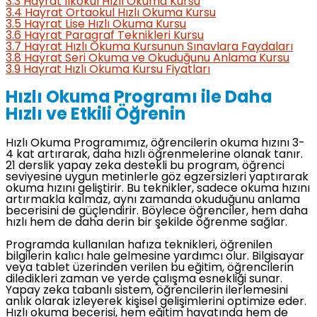
3.3
Hayrat İlkokul Hızlı Okuma Kursu
3.4
Hayrat Ortaokul Hızlı Okuma Kursu
3.5
Hayrat Lise Hızlı Okuma Kursu
3.6
Hayrat Paragraf Teknikleri Kursu
3.7
Hayrat Hızlı Okuma Kursunun Sınavlara Faydaları
3.8
Hayrat Seri Okuma ve Okuduğunu Anlama Kursu
3.9
Hayrat Hızlı Okuma Kursu Fiyatları
Hızlı Okuma Programı ile Daha
Hızlı ve Etkili Öğrenin
Hızlı Okuma Programımız, öğrencilerin okuma hızını 3-
4 kat artırarak, daha hızlı öğrenmelerine olanak tanır.
21 derslik yapay zeka destekli bu program, öğrenci
seviyesine uygun metinlerle göz egzersizleri yaptırarak
okuma hızını geliştirir. Bu teknikler, sadece okuma hızını
artırmakla kalmaz, aynı zamanda okuduğunu anlama
becerisini de güçlendirir. Böylece öğrenciler, hem daha
hızlı hem de daha derin bir şekilde öğrenme sağlar.
Programda kullanılan hafıza teknikleri, öğrenilen
bilgilerin kalıcı hale gelmesine yardımcı olur. Bilgisayar
veya tablet üzerinden verilen bu eğitim, öğrencilerin
diledikleri zaman ve yerde çalışma esnekliği sunar.
Yapay zeka tabanlı sistem, öğrencilerin ilerlemesini
anlık olarak izleyerek kişisel gelişimlerini optimize eder.
Hızlı okuma becerisi, hem eğitim hayatında hem de