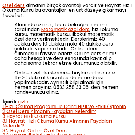
Özel ders
almanın birçok avantajı vardır ve Hayrat Hızlı
Okuma Kursu bu avantajları en üst düzeye çıkarmayı
hedefler.
Alanında uzman, tecrübeli öğretmenler
tarafından
Matematik özel ders
, hızlı okuma
kursu, matematik kursu, ilkokul matematik
özel ders verilmektedir. Derslerimiz 40
dakika ders 10 dakika mola 40 dakika ders
şeklinde yapılmaktadır. Online ders
alınmasını tavsiye ederiz. Online derslerimiz
daha hesaplı ve ders esnasında kayıt alıp
daha sonra tekrar etme durumunuz olabilir.
Online özel derslerimize başlamadan önce
15-20 dakikalık ücretsiz deneme dersi
yapılmaktadır. Ayrıntılı bilgi almak için
hemen arayınız. 0533 258 33 06 den hemen
randevunuzu alınız.
İçerik
gizle
1
Hızlı Okuma Programı ile Daha Hızlı ve Etkili Öğrenin
2
Özel Ders Almanın Faydaları Nelerdir?
3
Hayrat Hızlı Okuma Kursu
3.1
Hayrat Hızlı Okuma Kursu Almanın Faydaları
Nelerdir?
3.2
Hayrat Online Özel Ders