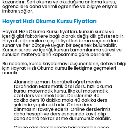
kazandırır. Seri okuma ve okuduğunu anlama kursu,
öğrencilere daha verimli öğrenme ve bilgiye erişme
imkanı sağlar.
Hayrat Hızlı Okuma Kursu Fiyatları
Hayrat Hızlı Okuma Kursu fiyatları, kursun süresi ve
içeriği gibi faktörlere bağlı olarak değişiklik gösterebilir.
Hayrat, öğrencilere çeşitli fiyatlandırma seçenekleri
sunar ve her bütçeye uygun bir seçenek bulunabilir.
Kursun süresi ve içeriği, kursun tamamlanma süresi ve
sunulan materyallerin kapsamına göre belirlenir.
Bu nedenle, kursa kaydolmayı düşünenlerin, detaylı bilgi
için Hayrat Hızlı Okuma Kursu ile iletişime geçmeleri
önerilir.
Alanında uzman, tecrübeli öğretmenler
tarafından Matematik özel ders, hızlı okuma
kursu, matematik kursu, ilkokul matematik
özel ders verilmektedir. Derslerimiz 40
dakika ders 10 dakika mola 40 dakika ders
şeklinde yapılmaktadır. Online ders
alınmasını tavsiye ederiz. Online derslerimiz
daha hesaplı ve ders esnasında kayıt alıp
daha sonra tekrar etme durumunuz olabilir.