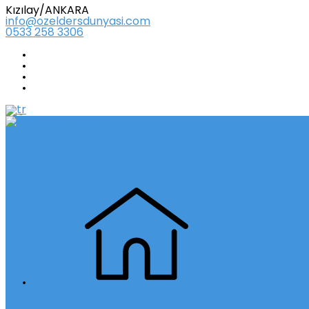
Kızılay/ANKARA
info@ozeldersdunyasi.com
0533 258 3306